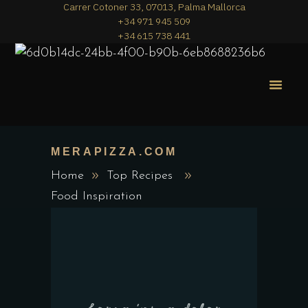
Carrer Cotoner 33, 07013, Palma Mallorca
+34 971 945 509
+34 615 738 441
MERA PIZZA
THE MENU
MERAPIZZA.COM
Home
Top Recipes
Food Inspiration