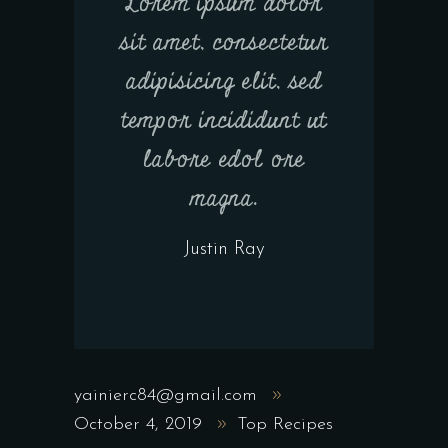
Lorem ipsum dolor
sit amet, consectetur
adipisicing elit, sed
tempor incididunt ut
labore edol ore
magna.
Justin Ray
yainierc84@gmail.com
October 4, 2019
Top Recipes