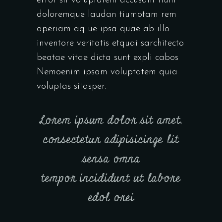
error sit voluptatem accusant tium
doloremque laudan tiumotam rem
aperiam aq ue ipsa quae ab illo
inventore veritatis etquai sarchitecto
beatae vitae dicta sunt expli cabos
Nemoenim ipsam voluptatem quia
voluptas sitasper.
Lorem ipsum dolor sit amet,
consectetur adipisicinge lit
sensa omna
tempor incididunt ut labore
edol orei